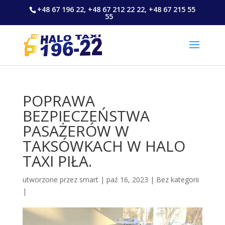
+48 67 196 22, +48 67 212 22 22, +48 67 215 55
55
POPRAWA
BEZPIECZEŃSTWA
PASAŻERÓW W
TAKSÓWKACH W HALO
TAXI PIŁA.
utworzone przez
smart
|
paź 16, 2023
|
Bez kategorii
|